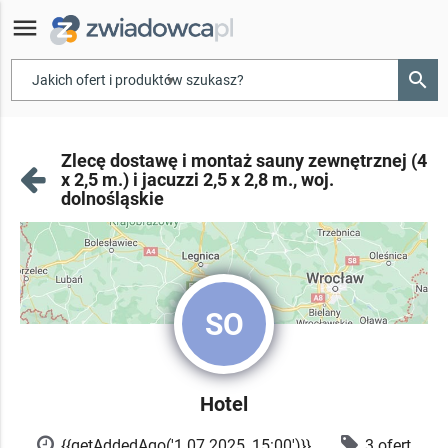
menu
search
▾
Zlecę dostawę i montaż sauny zewnętrznej (4
x 2,5 m.) i jacuzzi 2,5 x 2,8 m., woj.
dolnośląskie
SO
Hotel
{{getAddedAgo('1.07.2025, 15:00')}}
3 ofert