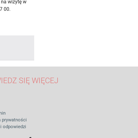
 na wizytę w
7 00.
IEDZ SIĘ WIĘCEJ
min
a prywatności
 i odpowiedzi