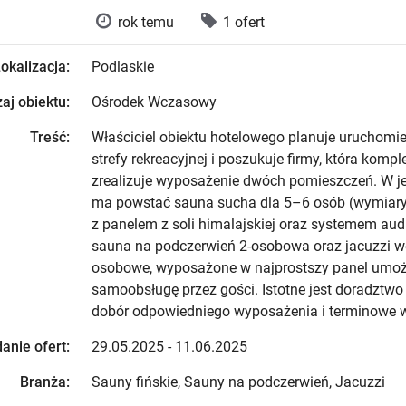
rok temu
1 ofert
okalizacja:
Podlaskie
aj obiektu:
Ośrodek Wczasowy
Treść:
Właściciel obiektu hotelowego planuje uruchomi
strefy rekreacyjnej i poszukuje firmy, która komp
zrealizuje wyposażenie dwóch pomieszczeń. W j
ma powstać sauna sucha dla 5–6 osób (wymiar
z panelem z soli himalajskiej oraz systemem aud
sauna na podczerwień 2-osobowa oraz jacuzzi w
osobowe, wyposażone w najprostszy panel umoż
samoobsługę przez gości. Istotne jest doradztwo 
dobór odpowiedniego wyposażenia i terminowe 
anie ofert:
29.05.2025 - 11.06.2025
Branża:
Sauny fińskie, Sauny na podczerwień, Jacuzzi