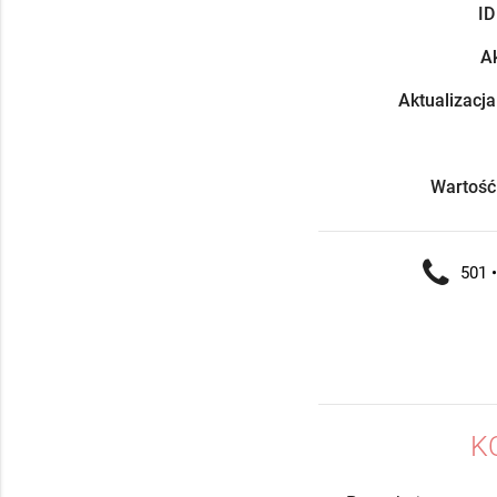
ID
Ak
Aktualizacja
Wartość
501 •
K