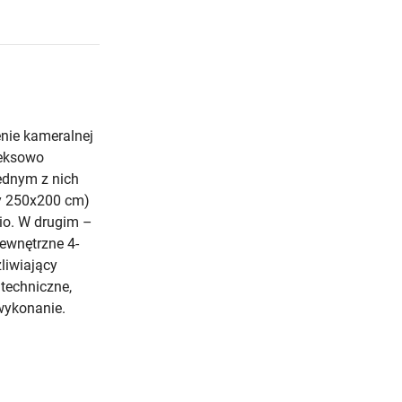
enie kameralnej
leksowo
ednym z nich
y 250x200 cm)
io. W drugim –
ewnętrzne 4-
liwiający
techniczne,
wykonanie.