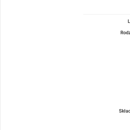
L
Rodz
Skład