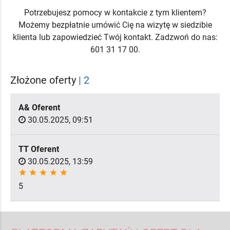
Potrzebujesz pomocy w kontakcie z tym klientem?
Możemy bezpłatnie umówić Cię na wizytę w siedzibie
klienta lub zapowiedzieć Twój kontakt. Zadzwoń do nas:
601 31 17 00.
Złożone oferty
| 2
A& Oferent
30.05.2025, 09:51
TT Oferent
30.05.2025, 13:59
star
star
star
star
star
5