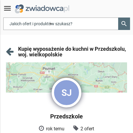
menu
search
▾
Kupię wyposażenie do kuchni w Przedszkolu,
woj. wielkopolskie
SJ
Przedszkole
rok temu
2 ofert