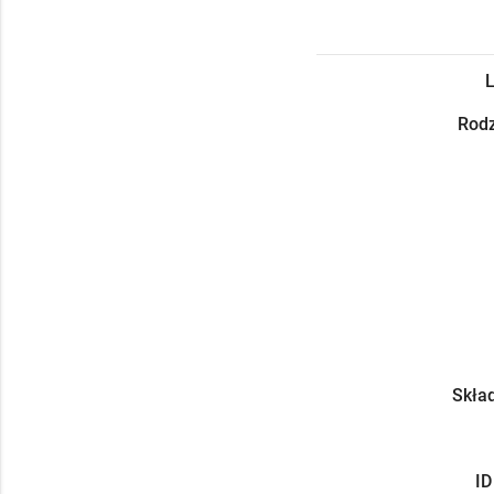
L
Rodz
Skład
ID