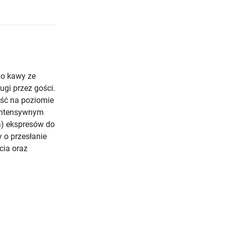
o kawy ze
gi przez gości.
ść na poziomie
 intensywnym
a) ekspresów do
 o przesłanie
cia oraz