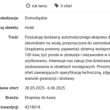
rok temu
3 ofert
okalizacja:
Dolnośląskie
aj obiektu:
Hotel
Treść:
Poszukuję dostawcy automatycznego ekspresu d
zbiornikiem na wodę, przeznaczone do samoobsłu
Urządzenia powinny zapewniać dzienną wydajno
100 kaw, być proste w obsłudze i niezawodne w
użytkowaniu. Interesuje nas zakup (nie dzierżaw
zastosowania w obiektach noclegowych. Prosimy
ofert zawierających specyfikację techniczną, zdję
warunki gwarancji i dostawy.
anie ofert:
28.05.2025 - 6.06.2025
Branża:
Ekspresy do kawy
 inwestycji:
4218018