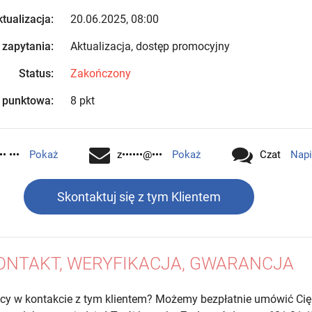
tualizacja:
20.06.2025, 08:00
 zapytania:
Aktualizacja, dostęp promocyjny
Status:
Zakończony
 punktowa:
8 pkt
•• •••
Pokaż
z••••••@•••
Pokaż
Czat
Napi
Skontaktuj się z tym Klientem
ONTAKT, WERYFIKACJA, GWARANCJA
cy w kontakcie z tym klientem? Możemy bezpłatnie umówić Cię