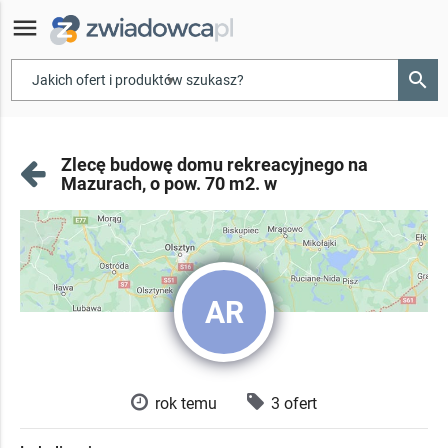
menu
search
▾
Zlecę budowę domu rekreacyjnego na
Mazurach, o pow. 70 m2. w
AR
rok temu
3 ofert