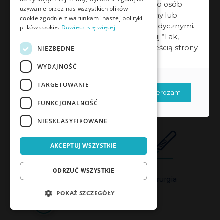
Treści na stronie kierowane są do osób
używanie przez nas wszystkich plików
wykonujących zawód medyczny lub
cookie zgodnie z warunkami naszej polityki
prowadzących obrót wyrobami medycznymi.
plików cookie.
Dowiedz się więcej
Jeśli jesteś profesjonalistą, kliknij “Tak,
potwierdzam”, aby zapoznać się z treścią strony.
NIEZBĘDNE
WYDAJNOŚĆ
Rehabilitacja
Urologia
TARGETOWANIE
Nie potwierdzam
Tak, potwierdzam
FUNKCJONALNOŚĆ
NIESKLASYFIKOWANE
AKCEPTUJ WSZYSTKIE
ODRZUĆ WSZYSTKIE
Ginekologia
Chirurgia
POKAŻ SZCZEGÓŁY
POTWIERDŹ DOSTĘP