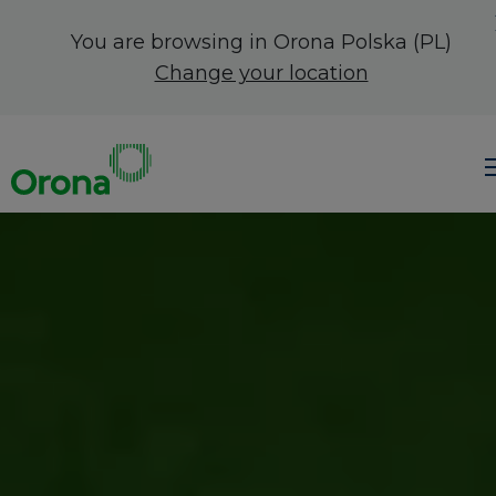
You are browsing in Orona
Polska (PL)
Change your location
Produkty i rozwiązania
Konserwacja i usługi
O firmie Orona
Kariera
Kontakt
Szukaj