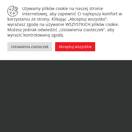
Używamy plików cookie na naszej stronie
internetowej, aby zapewnić Ci najlepszy komfort w
korzystaniu ze strony. Klikając „Akceptuj wszystko”,
wyrażasz zgodę na używanie WSZYSTKICH plików cookie.
Możesz jednak odwiedzić „Ustawienia ciasteczek”, aby
wyrazić kontrolowaną zgodę.
Ustawienia ciasteczek
Akceptuj wszystkie