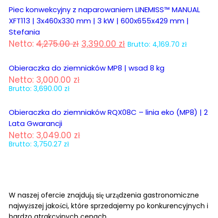
Piec konwekcyjny z naparowaniem LINEMISS™ MANUAL
XFT113 | 3x460x330 mm | 3 kW | 600x655x429 mm |
Stefania
Netto:
4,275.00
zł
3,390.00
zł
Brutto:
4,169.70
zł
Obieraczka do ziemniaków MP8 | wsad 8 kg
Netto:
3,000.00
zł
Brutto:
3,690.00
zł
Obieraczka do ziemniaków RQX08C – linia eko (MP8) | 2
Lata Gwarancji
Netto:
3,049.00
zł
Brutto:
3,750.27
zł
Odkryj
nasze
produkty
W naszej ofercie znajdują się urządzenia gastronomiczne
najwyższej jakości, które sprzedajemy po konkurencyjnych i
bardzo atrakcyjnych cenach.