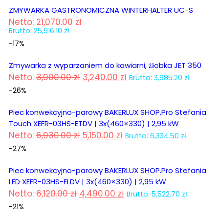
ZMYWARKA GASTRONOMICZNA WINTERHALTER UC-S
Netto:
21,070.00
zł
Brutto:
25,916.10
zł
-17%
Zmywarka z wyparzaniem do kawiarni, żłobka JET 350
Netto:
3,900.00
zł
3,240.00
zł
Brutto:
3,985.20
zł
-26%
Piec konwekcyjno-parowy BAKERLUX SHOP.Pro Stefania
Touch XEFR-03HS-ETDV | 3x(460×330) | 2,95 kW
Netto:
6,930.00
zł
5,150.00
zł
Brutto:
6,334.50
zł
-27%
Piec konwekcyjno-parowy BAKERLUX SHOP.Pro Stefania
LED XEFR-03HS-ELDV | 3x(460×330) | 2,95 kW
Netto:
6,120.00
zł
4,490.00
zł
Brutto:
5,522.70
zł
-21%