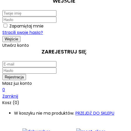
WEJŚCIE
Zapamiętaj mnie
Stracili swoje hasło?
Utwórz konto
ZAREJESTRUJ SIĘ
Masz już konto
0
Zamknij
Kosz (0)
W koszyku nie ma produktów.
PRZEJDŹ DO SKLEPU