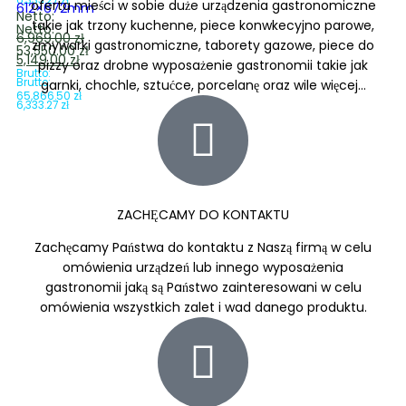
6,333.27
zł
oferta mieści w sobie duże urządzenia gastronomiczne
612×672mm
Netto:
takie jak trzony kuchenne, piece konwkecyjno parowe,
Netto:
6,969.00
zł
zmywarki gastronomiczne, taborety gazowe, piece do
53,550.00
zł
5,149.00
zł
pizzy oraz drobne wyposażenie gastronomii takie jak
Brutto:
Brutto:
garnki, chochle, sztućce, porcelanę oraz wile więcej...
65,866.50
zł
6,333.27
zł
ZACHĘCAMY DO KONTAKTU
Zachęcamy Państwa do kontaktu z Naszą firmą w celu
omówienia urządzeń lub innego wyposażenia
gastronomii jaką są Państwo zainteresowani w celu
omówienia wszystkich zalet i wad danego produktu.