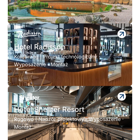
Hotel Radisson
Kołobrzeg | Projekt technologiczny ·
Wyposażenie · Montaż
Hotel Shellter Resort
Rogowo | Nadzór projektowy · Wyposażenie ·
Montaż