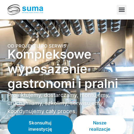
OD PROJEKTU PO SERWIS
Kompleksowe
wyposażenie
gastronomi i pralni
Projektujemy, dostarczamy, montujemy,
uruchamiamy, szkolimy, serwisujemy i
koordynujemy cały proces.
Skonsultuj
Nasze
inwestycję
realizacje