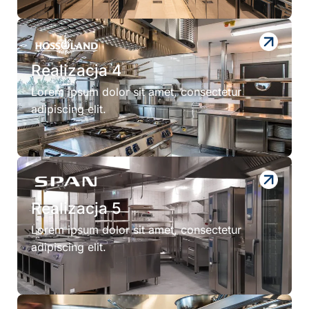
Realizacja 4
Lorem ipsum dolor sit amet, consectetur
adipiscing elit.
Realizacja 5
Lorem ipsum dolor sit amet, consectetur
adipiscing elit.