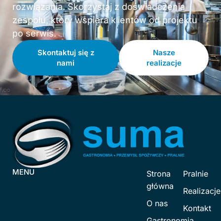
rozwiązania. Skorzystaj z doświadczenia
zespołu, który wspiera klientów od projektu
po serwis.
Skontaktuj się z
Nasze
nami
realizacje
MENU
Strona
Pralnie
główna
Realizacje
O nas
Kontakt
Gastronomia