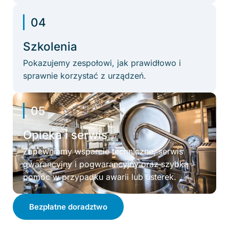
04
Szkolenia
Pokazujemy zespołowi, jak prawidłowo i
sprawnie korzystać z urządzeń.
05
Opieka i serwis
Zapewniamy wsparcie techniczne, serwis
gwarancyjny i pogwarancyjny oraz szybką
pomoc w przypadku awarii lub usterek.
Bezpłatne doradztwo