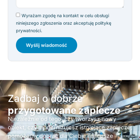
Wyrażam zgodę na kontakt w celu obsługi
niniejszego zgłoszenia oraz akceptuję politykę
prywatności.
Wyślij wiadomość
Zadbaj o dobrze
przygotowane zaplecze
Niezależnie od tego, czy tworzysz nowy
obiekt, czy modernizujesz istniejące zaplecze,
pomożemy dobrać dla Ciebie najlepsze