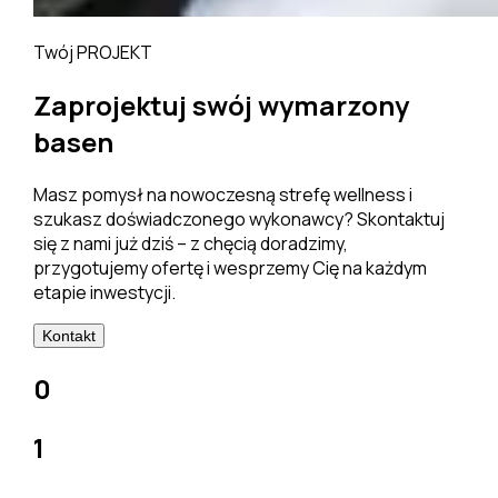
Twój PROJEKT
Zaprojektuj swój wymarzony
basen
Masz pomysł na nowoczesną strefę wellness i
szukasz doświadczonego wykonawcy? Skontaktuj
się z nami już dziś – z chęcią doradzimy,
przygotujemy ofertę i wesprzemy Cię na każdym
etapie inwestycji.
Kontakt
0
1