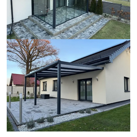
WIELE ZASTOSOWAŃ
Ogród zimowy
na tarasie
Czytaj więcej →