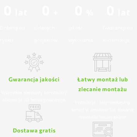
0
0
0
0
 lat 
 + 
 % 
 lat 
Dziłamy na
Udanych
Jakość
Gwarancji na
rynku
projektów
wykonania
konstrukcje
Gwarancja jakości
Łatwy montaż lub
zlecanie montażu
Wszystkie elementy konstrukcji
obejmuje 10-letnia gwarancja.
Instrukcja i cały niezbędny
sprzęt w zestawie lub zlecanie
montażu naszej ekipie
Dostawa gratis