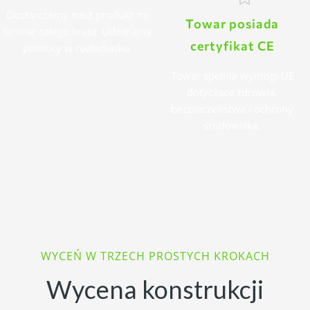
Dostarczamy nasz produkt na
Towar posiada
terenie całego kraju. Udzielamy
certyfikat CE
pomocy w rozładunku.
Towar spełnia wymogi UE
dotyczące zdrowia,
bezpieczeństwa i ochrony
środowiska.
WYCEŃ W TRZECH PROSTYCH KROKACH
Wycena konstrukcji