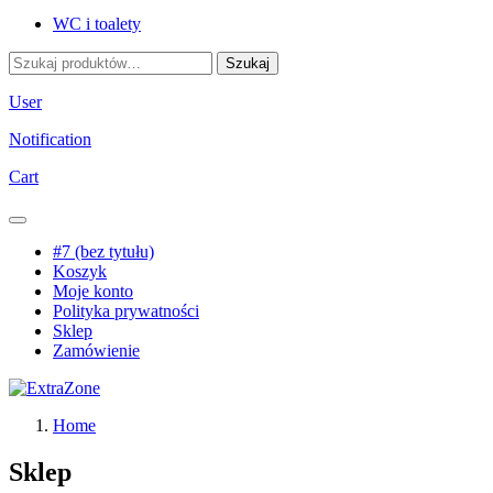
WC i toalety
Szukaj:
Szukaj
User
Notification
Cart
#7 (bez tytułu)
Koszyk
Moje konto
Polityka prywatności
Sklep
Zamówienie
Home
Sklep