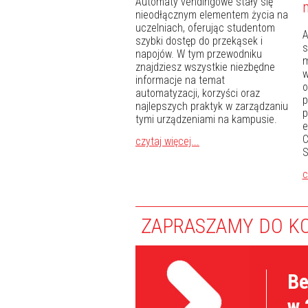
Automaty vendingowe stały się
nieodłącznym elementem życia na
uczelniach, oferując studentom
A
szybki dostęp do przekąsek i
s
napojów. W tym przewodniku
m
znajdziesz wszystkie niezbędne
w
informacje na temat
o
automatyzacji, korzyści oraz
p
najlepszych praktyk w zarządzaniu
p
tymi urządzeniami na kampusie.
e
C
czytaj więcej...
S
c
ZAPRASZAMY DO K
Be
w 