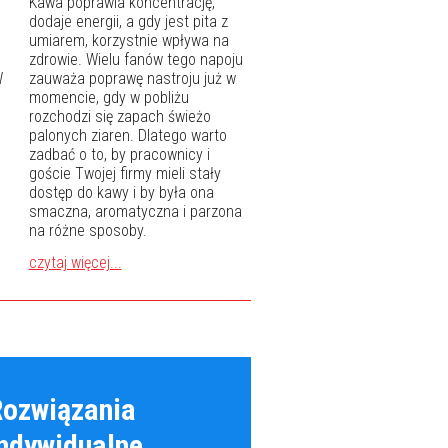
Kawa poprawia koncentrację,
dodaje energii, a gdy jest pita z
umiarem, korzystnie wpływa na
zdrowie. Wielu fanów tego napoju
W
zauważa poprawę nastroju już w
momencie, gdy w pobliżu
rozchodzi się zapach świeżo
palonych ziaren. Dlatego warto
zadbać o to, by pracownicy i
goście Twojej firmy mieli stały
dostęp do kawy i by była ona
smaczna, aromatyczna i parzona
na różne sposoby.
czytaj więcej...
Rozwiązania
ndywidualne.