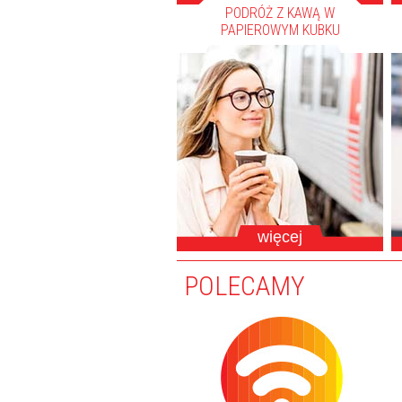
PODRÓŻ Z KAWĄ W
PAPIEROWYM KUBKU
więcej
POLECAMY