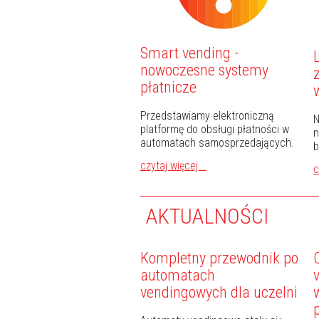
Smart vending -
nowoczesne systemy
płatnicze
Przedstawiamy elektroniczną
N
platformę do obsługi płatności w
n
automatach samosprzedających.
b
czytaj więcej...
c
AKTUALNOŚCI
Kompletny przewodnik po
automatach
vendingowych dla uczelni
w