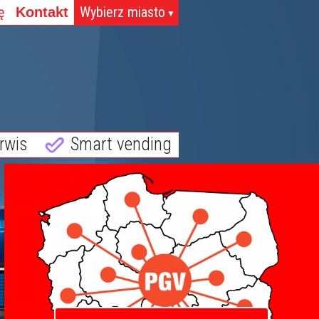
ę
Wybierz miasto
Kontakt
▼
rwis
Smart vending