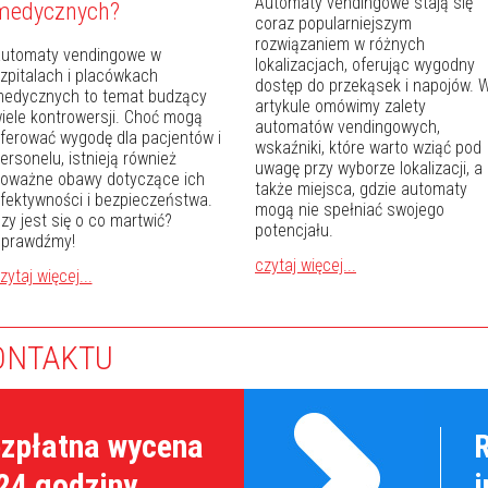
Automaty vendingowe stają się
medycznych?
coraz popularniejszym
rozwiązaniem w różnych
utomaty vendingowe w
lokalizacjach, oferując wygodny
zpitalach i placówkach
dostęp do przekąsek i napojów. 
edycznych to temat budzący
artykule omówimy zalety
iele kontrowersji. Choć mogą
automatów vendingowych,
ferować wygodę dla pacjentów i
wskaźniki, które warto wziąć pod
ersonelu, istnieją również
uwagę przy wyborze lokalizacji, a
oważne obawy dotyczące ich
także miejsca, gdzie automaty
fektywności i bezpieczeństwa.
mogą nie spełniać swojego
zy jest się o co martwić?
potencjału.
prawdźmy!
czytaj więcej...
zytaj więcej...
ONTAKTU
zpłatna wycena
24 godziny.
i