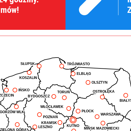
amów!