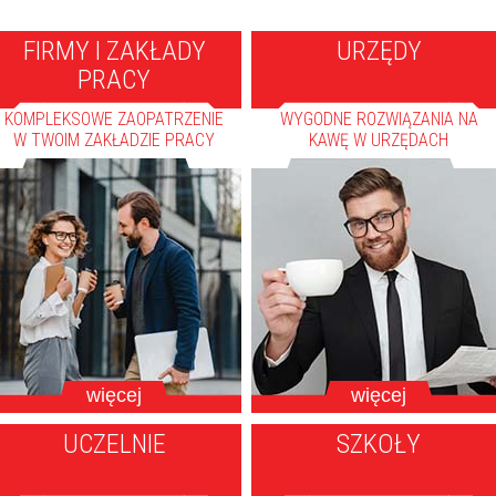
FIRMY I ZAKŁADY
URZĘDY
PRACY
KOMPLEKSOWE ZAOPATRZENIE
WYGODNE ROZWIĄZANIA NA
W TWOIM ZAKŁADZIE PRACY
KAWĘ W URZĘDACH
więcej
więcej
UCZELNIE
SZKOŁY