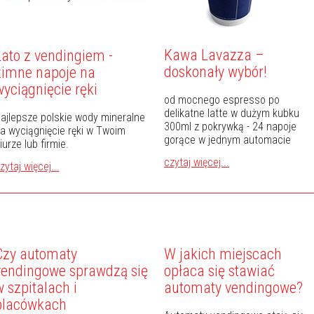
Kawa Lavazza –
Lato z vendingiem -
doskonały wybór!
zimne napoje na
wyciągnięcie ręki
od mocnego espresso po
delikatne latte w dużym kubku
ajlepsze polskie wody mineralne
300ml z pokrywką - 24 napoje
a wyciągnięcie ręki w Twoim
gorące w jednym automacie
iurze lub firmie.
czytaj więcej...
zytaj więcej...
Czy automaty
W jakich miejscach
vendingowe sprawdzą się
opłaca się stawiać
 szpitalach i
automaty vendingowe?
placówkach