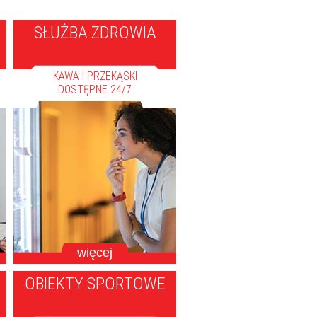
SŁUŻBA ZDROWIA
KAWA I PRZEKĄSKI
DOSTĘPNE 24/7
więcej
OBIEKTY SPORTOWE