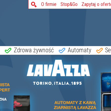
O firmie
Stop&Go
Zapytaj o ofert
Zdrowa żywność
Automaty
Se