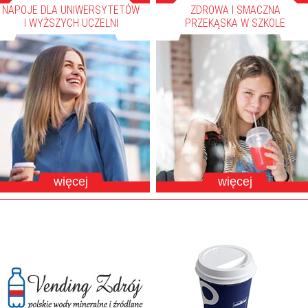
NAPOJE DLA UNIWERSYTETÓW
ZDROWA I SMACZNA
I WYŻSZYCH UCZELNI
PRZEKĄSKA W SZKOLE
więcej
więcej