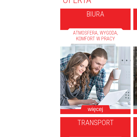
BIURA
ATMOSFERA, WYGODA,
KOMFORT W PRACY
więcej
TRANSPORT