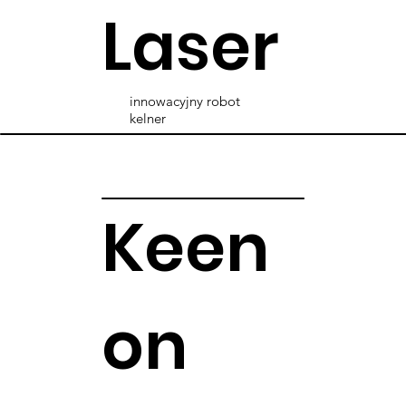
Laser
innowacyjny robot
kelner
Keen
on