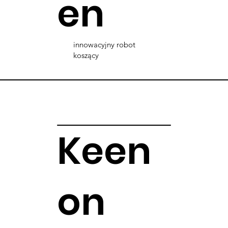
en
innowacyjny robot
koszący
Keen
on