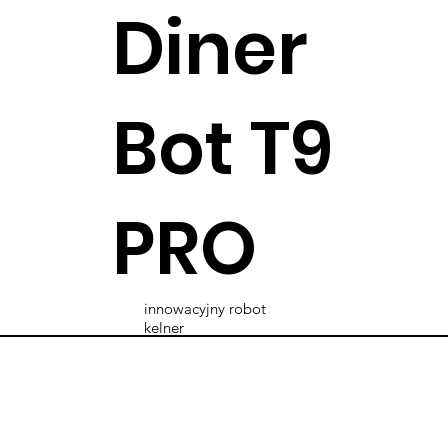
Diner
Bot T9
PRO
innowacyjny robot
kelner