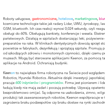
Roboty usługowe,
gastronomiczne
,
hotelowe
,
marketingowe
,
biu
kosmiczne technologie takie jak radary Lidar, UWU, żyroskopy, 
GSM, bluetooth. Ich czas reakcji wynosi 0,024 sekundy, czyli reag
obsługi do 60%. Obsługują bankiety, konferencje i wesela. Ekstre
państwowych. Działają w szpitalach dostarczając leki, pożywienie c
preparatów na raka. W klinikach dentystycznych dowożą sprzęt s
powietrze w fabrykach, dezynfekują i sprzątają szpitale. Promują
od szkodzących zdrowiu i monotonnych czynności, dzięki czemu pr
muzeach. Mogą być sterowane aplikacjami Keenon, za pomocą tab
aplikacje na Android. Ochraniają budynki.
Keen
on
to największa firma robotyczna na Świecie pod względem 
Robotics, Hyundai Robotics. Aktualnie dzięki inwestycji japońskie
pracuje
600 inżynierów i programistów
. Firma jest pionierem i l
ładują kiedy nie mają zadań i poczują potrzebę. Używają opatentow
bezproblemowo omijać. Są odporne na uszkodzenia, zimno, wilgot
produkcji tak zaawansowanych robotów, Keenon współpracuje w tym
zagrożenia braku podzespołów czy braku dostaw na rynki zacho