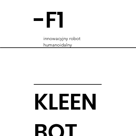
-F1
innowacyjny robot
humanoidalny
KLEEN
BOT