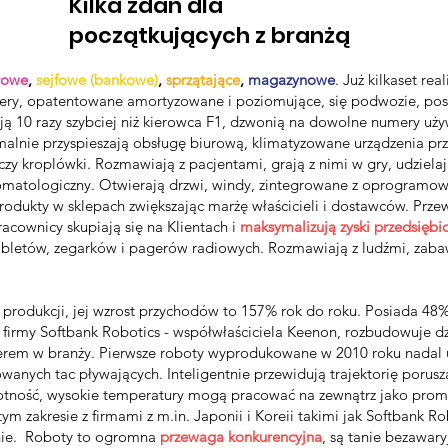
Kilka zdań dla
początkujących z branżą
rowe
,
sejfowe (bankowe)
,
sprzątające
,
magazynowe
. Już kilkaset re
lasery, opatentowane amortyzowane i poziomujące, się podwozie, po
ują 10 razy szybciej niż kierowca F1, dzwonią na dowolne numery uż
malnie przyspieszają obsługę biurową, klimatyzowane urządzenia prz
zy kroplówki. Rozmawiają z pacjentami, grają z nimi w gry, udzielają
tomatologiczny. Otwierają drzwi, windy, zintegrowane z oprogramo
 produkty w sklepach zwiększając marżę właścicieli i dostawców. Prz
acownicy skupiają się na Klientach i
maksymalizują zyski przedsiębi
letów, zegarków i pagerów radiowych. Rozmawiają z ludźmi, zabaw
produkcji, jej wzrost przychodów to 157% rok do roku. Posiada 48%
j firmy Softbank Robotics - współwłaściciela Keenon, rozbudowuje dz
iderem w branży. Pierwsze roboty wyprodukowane w 2010 roku nadal 
anych tac pływających. Inteligentnie przewidują trajektorię porusza
ność, wysokie temperatury mogą pracować na zewnątrz jako promoto
 zakresie z firmami z m.in. Japonii i Koreii takimi jak Softbank R
dnie. Roboty to ogromna
przewaga
konkurencyjna
, są tanie bezawary