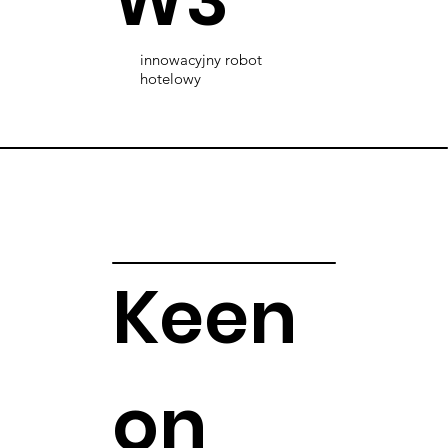
innowacyjny robot
hotelowy
Keen
on