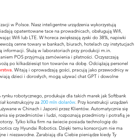
alizacji w Polsce. Nasz inteligentne urządzenia wykorzystują
siadają opatentowane tace na prowadnicach, obsługują Wifi,
ywając Wifi lub LTE. W horeca zwiększają zyski do 38%, napiwki
ewożą cenne towary w bankach, biurach, hotelach czy instytucjach
 informacji. Służą w laboratoriach przy produkcji m.in.
waniem POS przyjmują zamówienia i płatności. Oczyszczają
ewożą po kilkadziesiąt ton towarów na dobę. Odciążają personel
orstwa
. Witają i oprowadzają gości, pracują jako przewodnicy w
iają dzieci i dorosłych, mogą używać chat GPT i dowolne
 rynku robotycznego, produkuje dla takich marek jak Softbank
iał konstrukcyjny za
200 mln dolarów
. Przy konstrukcji urządzeń
używane w Chinach i Japonii przez Klientów. Automatycznie się
nia się przedmiotów i ludzi, rozpoznają przedmioty i potrafią je
rzy. Tylko kilka firm na świecie posiada technologię do
obotics czy Hyundai Robotics. Dzięki temu konsorcjum nie ma
jne i niezawodne. Zarabiają dla Ciebie pieniądze kiedy Ty