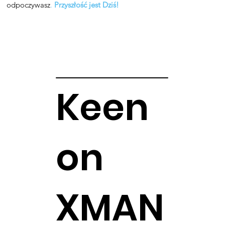
odpoczywasz
.
Przyszłość jest Dziś!
Keen
on
XMAN