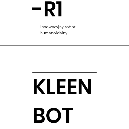
-R1
innowacyjny robot
humanoidalny
KLEEN
BOT