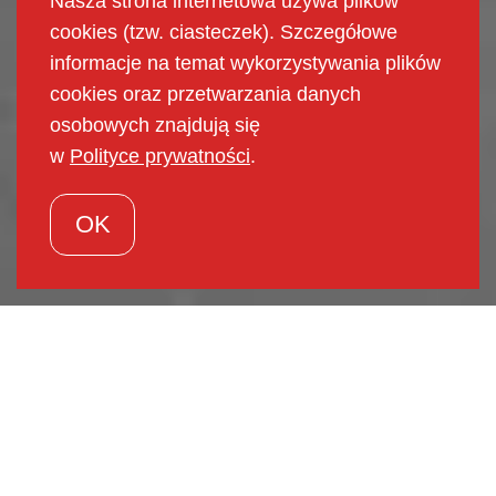
Nasza strona internetowa używa plików
cookies (tzw. ciasteczek). Szczegółowe
informacje na temat wykorzystywania plików
cookies oraz przetwarzania danych
osobowych znajdują się
w
Polityce prywatności
.
OK
Projektowanie wind
Producent wind Komodo oferuje w zakresie swojej
działalności projektowanie urządzeń transportu
pionowego, w tym: dźwigów osobowych, dźwigów