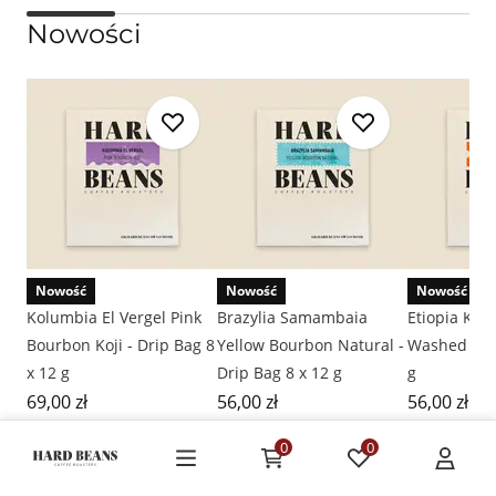
Nowości
Nowość
Nowość
Nowość
Kolumbia El Vergel Pink
Brazylia Samambaia
Etiopia Kaff
Bourbon Koji - Drip Bag 8
Yellow Bourbon Natural -
Washed - Dr
x 12 g
Drip Bag 8 x 12 g
g
69,00 zł
56,00 zł
56,00 zł
0
0