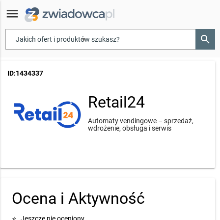
menu
search
▾
ID:1434337
Retail24
Automaty vendingowe – sprzedaż,
wdrożenie, obsługa i serwis
Ocena i Aktywność
⭐
Jeszcze nie oceniony