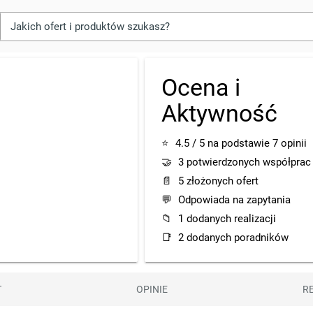
Ocena i
Aktywność
⭐
4.5 / 5 na podstawie 7 opinii
🤝
3 potwierdzonych współprac
📄
5 złożonych ofert
💬
Odpowiada na zapytania
📁
1 dodanych realizacji
📑
2 dodanych poradników
T
OPINIE
R