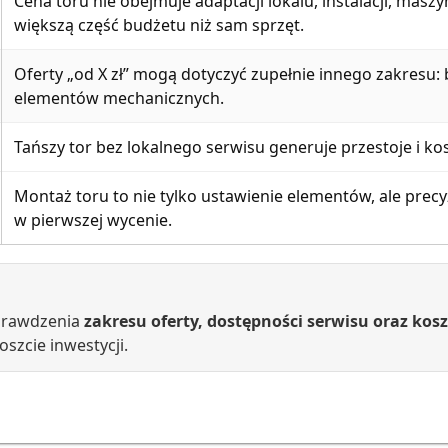
Cena toru nie obejmuje adaptacji lokalu, instalacji, mas
większą część budżetu niż sam sprzęt.
Oferty „od X zł” mogą dotyczyć zupełnie innego zakresu:
elementów mechanicznych.
Tańszy tor bez lokalnego serwisu generuje przestoje i ko
Montaż toru to nie tylko ustawienie elementów, ale precyz
w pierwszej wycenie.
prawdzenia
zakresu oferty, dostępności serwisu oraz k
szcie inwestycji.