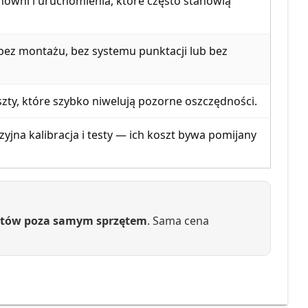
zynowni i uruchomienia, które często stanowią
 bez montażu, bez systemu punktacji lub bez
szty, które szybko niwelują pozorne oszczędności.
yjna kalibracja i testy — ich koszt bywa pomijany
osztów poza samym sprzętem
. Sama cena